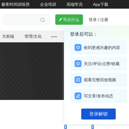
极客时间训练营
企业培训
高端学员
App下载
登录
注册

写点什么
/

登录后可以：
大前端
管理/文化
收到更感兴趣的内容
关注/评论/点赞/收藏
观看完整回放视频
写文章/发布动态
登录解锁
关注

0
0