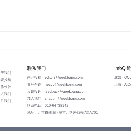
联系我们
InfoQ
关于我们
内容投稿：editors@geekbang.com
北京 · QC
我要投稿
业务合作：hezuo@geekbang.com
上海 · AI
合作伙伴
反馈投诉：feedback@geekbang.com
加入我们
加入我们：zhaopin@geekbang.com
关注我们
联系电话：010-64738142
地址：北京市朝阳区望京北路9号2幢7层A701