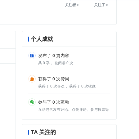
关注者
关注了
个人成就
发布了
0
篇内容
共
0
字， 被阅读
0
次
获得了
0
次赞同
获得了
0
次喜欢， 获得了
0
次收藏
参与了
0
次互动
互动包含发布评论、点赞评论、参与投票等
TA 关注的