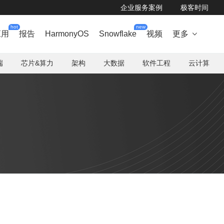
企业服务案例
极客时间
hot
new
应用
报告
HarmonyOS
Snowflake
视频
更多

端
芯片&算力
架构
大数据
软件工程
云计算