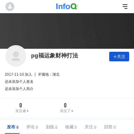
pg福运象财神打法
关注

2017-11-10 加入
IP属地：湖北
还未添加个人签名
还未添加个人简介
0
0
关注者
关注了
发布
评论
划线
收藏
关注
回答