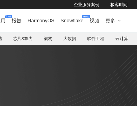
企业服务案例
极客时间
hot
new
应用
报告
HarmonyOS
Snowflake
视频
更多

端
芯片&算力
架构
大数据
软件工程
云计算