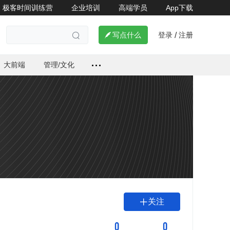
极客时间训练营
企业培训
高端学员
App下载
登录
注册

写点什么
/

大前端
管理/文化
关注

0
0