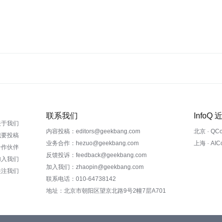
联系我们
InfoQ
关于我们
内容投稿：editors@geekbang.com
北京 · QC
我要投稿
业务合作：hezuo@geekbang.com
上海 · AI
合作伙伴
反馈投诉：feedback@geekbang.com
加入我们
加入我们：zhaopin@geekbang.com
关注我们
联系电话：010-64738142
地址：北京市朝阳区望京北路9号2幢7层A701