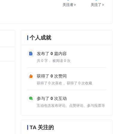
关注者
关注了
个人成就
发布了
0
篇内容
共
0
字， 被阅读
0
次
获得了
0
次赞同
获得了
0
次喜欢， 获得了
0
次收藏
参与了
0
次互动
互动包含发布评论、点赞评论、参与投票等
TA 关注的