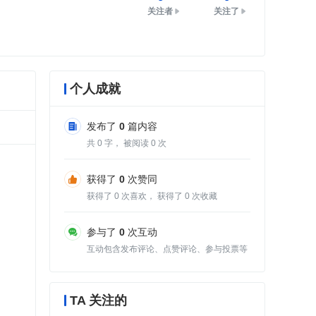
关注者
关注了
个人成就
发布了
0
篇内容
共
0
字， 被阅读
0
次
获得了
0
次赞同
获得了
0
次喜欢， 获得了
0
次收藏
参与了
0
次互动
互动包含发布评论、点赞评论、参与投票等
TA 关注的