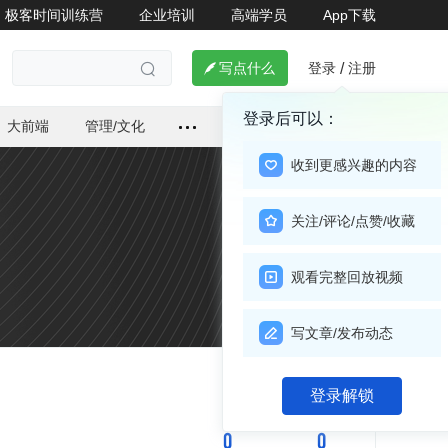
极客时间训练营
企业培训
高端学员
App下载
登录
注册

写点什么
/

登录后可以：
大前端
管理/文化
收到更感兴趣的内容
关注/评论/点赞/收藏
观看完整回放视频
写文章/发布动态
关注

登录解锁
0
0