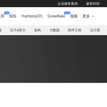
企业服务案例
极客时间
hot
new
应用
报告
HarmonyOS
Snowflake
视频
更多

端
芯片&算力
架构
大数据
软件工程
云计算