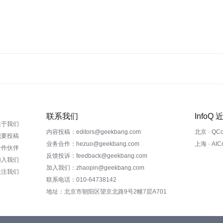
联系我们
InfoQ
关于我们
内容投稿：editors@geekbang.com
北京 · QC
我要投稿
业务合作：hezuo@geekbang.com
上海 · AI
合作伙伴
反馈投诉：feedback@geekbang.com
加入我们
加入我们：zhaopin@geekbang.com
关注我们
联系电话：010-64738142
地址：北京市朝阳区望京北路9号2幢7层A701