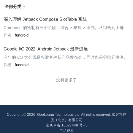
全部分类

深入理解 Jetpack Compose SlotTable 系统
Compose 的绘制有三个阶段，组合 > 布局 > 绘制。从组合到上屏的
一系列过程中主要是依靠 SlotTable 系统来完成，SlotTable 记录了 C
作者 :
fundroid
omposiiton 的状态，当 SlotTable 的状态发生变化时，会触发 Layout
Node 树的更新，实现 UI 重新渲染。
Google I/O 2022: Android Jetpack 最新进展
今年的 I/O 大会既是谷歌各种新产品发布会，同时也是谷歌开发者们
的技术交流会。不少 Android 开发者希望通过本次 I/O 了解到有关 Je
作者 :
fundroid
tpack 的最新动态。 Jetpack 早已成为我们日常开发中的必备工具，
根据本次大会上发布的数据，目前 GooglePlay 排名前 1000
没有更多了
Copyright © 2026, Geekbang Technology Ltd. All rights reserved. 极客邦控
股（北京）有限公司
京 ICP 备 16027448 号 - 5
产品资质