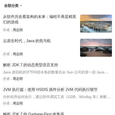
全部分类

从软件历史看架构的未来：编程不再是精英
们的游戏
作者 :
周志明
云原生时代，Java 的危与机
作者 :
周志明
解析 JDK 7 的动态类型语言支持
Java 虚拟机的字节码指令集的数量自从 Sun 公司的第一款 Java 虚
拟机问世至 JDK 7 来临之前的十余年时间里，一直没有发生任何变化
作者 :
周志明
。随着 JDK 7 的发布，字节码指令集终于迎来了第一位新成员——in
vokedynamic 指令。这条新增加的指令是 JDK 7 实现“动态类型语言
JVM 执行篇：使用 HSDIS 插件分析 JVM 代码执行细节
（Dynamically Typed Language）”支持而进行的改进之一，也是为
分析程序如何执行，通过软件调试工具（GDB、Windbg 等）来断点
JDK 8 可以顺利实现 Lambda 表达式做技术准备。在这篇文章中，我
调试是最常见的手段，但是这样的调试方式在 JVM 中会遇到很大困
作者 :
周志明
们将去了解 JDK 7 这项新特性的出现前因后果和它的意义。
难，因为大量执行代码是通过 JIT 编译器动态生成到 CodeBuffer 中
的，没有很简单的手段来处理这种混合模式的调试（不过相信虚拟机
解析 JDK 7 的 Garbage-First 收集器