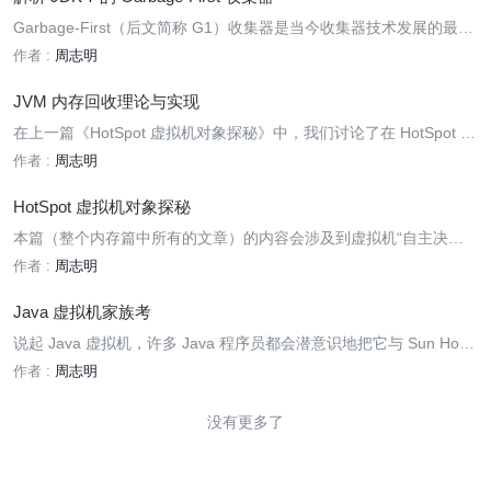
开发团队内部肯定是有内部工具的）。因此我们要通过一些曲线手段
Garbage-First（后文简称 G1）收集器是当今收集器技术发展的最前
来解决问题，基于这种背景下，本文的主角——HSDIS 插件就正式登
沿成果，在 Sun 公司给出的 JDK RoadMap 里面，它被视作 JDK 7
作者 :
周志明
场了。
的 HotSpot VM 的一项重要进化特征。从 JDK 6u14 中开始就有 Earl
y Access 版本的 G1 收集器供开发人员实验、试用，虽然在 JDK 7
JVM 内存回收理论与实现
正式版发布时，G1 收集器仍然没有摆脱“Experimental”的标签，但是
在上一篇《HotSpot 虚拟机对象探秘》中，我们讨论了在 HotSpot 里
相信不久后将会有一个成熟的商用版本跟随某个 JDK 7 的更新包发布
对象是如何创建的、有怎样的内存布局、如何查找和使用。在本篇
作者 :
周志明
出来。
中，我们将继续探讨虚拟机自动内存管理系统的最重要一块职能：虚
拟机如何对死亡的对象进行内存回收。
HotSpot 虚拟机对象探秘
本篇（整个内存篇中所有的文章）的内容会涉及到虚拟机“自主决
定”的实现，我们的讨论将在 HotSpot VM 的范围内展开。
作者 :
周志明
Java 虚拟机家族考
说起 Java 虚拟机，许多 Java 程序员都会潜意识地把它与 Sun HotS
pot 虚拟机等同看待，也许还有一些程序员会注意到 BEA JRockit 和 I
作者 :
周志明
BM J9，但大多数人对 JVM 的认识都仅限于此了。从 1996 年初 Su
n 发布的 JDK 1.0 中所包含的 Sun Classic VM 算起，Java 虚拟机已
没有更多了
经发展了 15 个年头，沧海桑田一瞬间，15 年转眼而过，这期间曾经
涌现、湮灭过许多或经典或优秀或有特色的虚拟机实现，在《Java
虚拟机专栏》的第 1 篇中，我们先暂且把代码与技术放下，一起来回