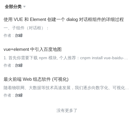
全部分类

使用 VUE 和 Element 创建一个 dialog 对话框组件的详细过程
一、子组件（对话框）：
作者 :
尔嵘
vue+element 中引入百度地图
1. 首先你需要下载 npm 模块, 个人推荐：cnpm install vue-baidu-ma
p –save 这样你的 package.json 文件就有了配置信息；
作者 :
尔嵘
最火前端 Web 组态软件 (可视化)
随着物联网、大数据等技术高速发展，我们逐步向数字化、可视化的
人工智能（AI）时代的方向不断迈进。智能时代是工业 4.0 时代，我
作者 :
尔嵘
国工业领域正努力从“制造”迈向“智造”的新跨越。
没有更多了