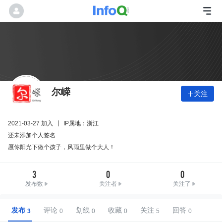
尔嵘
关注

2021-03-27 加入
IP属地：浙江
还未添加个人签名
愿你阳光下做个孩子，风雨里做个大人！
3
0
0
发布数
关注者
关注了
发布
评论
划线
收藏
关注
回答