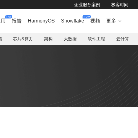
企业服务案例
极客时间
hot
new
应用
报告
HarmonyOS
Snowflake
视频
更多

端
芯片&算力
架构
大数据
软件工程
云计算