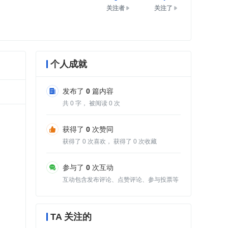
关注者
关注了
个人成就
发布了
0
篇内容
共
0
字， 被阅读
0
次
获得了
0
次赞同
获得了
0
次喜欢， 获得了
0
次收藏
参与了
0
次互动
互动包含发布评论、点赞评论、参与投票等
TA 关注的