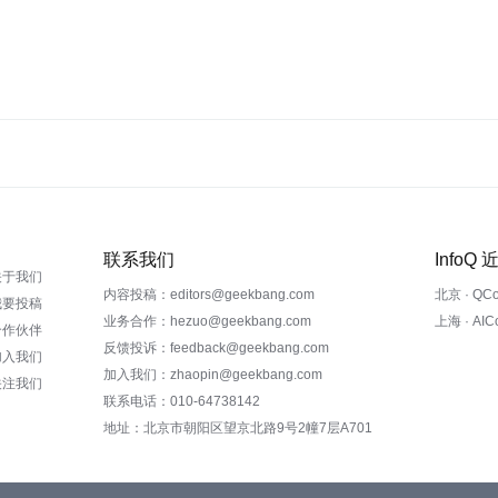
联系我们
InfoQ
关于我们
内容投稿：editors@geekbang.com
北京 · QC
我要投稿
业务合作：hezuo@geekbang.com
上海 · AI
合作伙伴
反馈投诉：feedback@geekbang.com
加入我们
加入我们：zhaopin@geekbang.com
关注我们
联系电话：010-64738142
地址：北京市朝阳区望京北路9号2幢7层A701