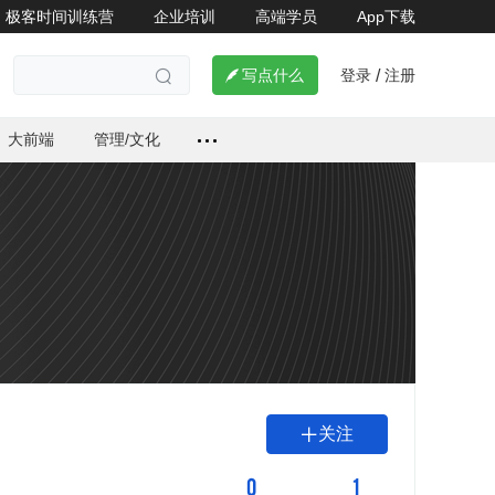
极客时间训练营
企业培训
高端学员
App下载
登录
注册

写点什么
/

大前端
管理/文化
关注

0
1