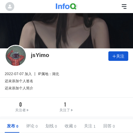
jsYimo
关注

2022-07-07 加入
IP属地：湖北
还未添加个人签名
还未添加个人简介
0
1
关注者
关注了
发布
评论
划线
收藏
关注
回答