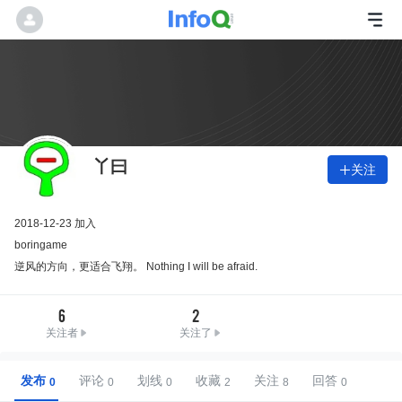
丫曰
关注

2018-12-23 加入
boringame
逆风的方向，更适合飞翔。 Nothing I will be afraid.
6
2
关注者
关注了
发布
评论
划线
收藏
关注
回答