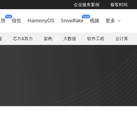
企业服务案例
极客时间
hot
new
应用
报告
HarmonyOS
Snowflake
视频
更多

端
芯片&算力
架构
大数据
软件工程
云计算