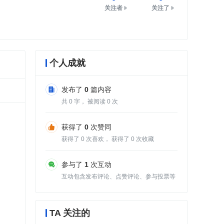
关注者
关注了
个人成就
发布了
0
篇内容
共
0
字， 被阅读
0
次
获得了
0
次赞同
获得了
0
次喜欢， 获得了
0
次收藏
参与了
1
次互动
互动包含发布评论、点赞评论、参与投票等
TA 关注的