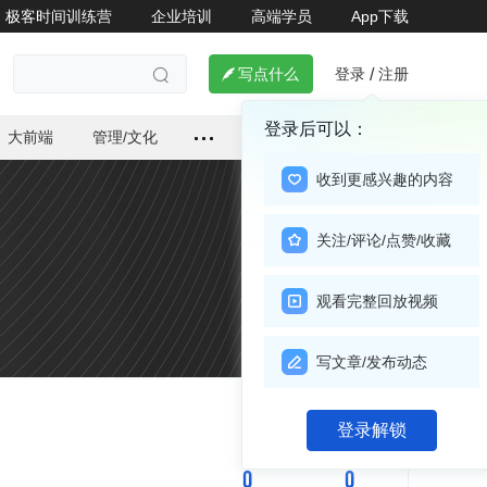
极客时间训练营
企业培训
高端学员
App下载
登录
注册

写点什么
/

登录后可以：
大前端
管理/文化
收到更感兴趣的内容
关注/评论/点赞/收藏
观看完整回放视频
写文章/发布动态
关注

登录解锁
0
0