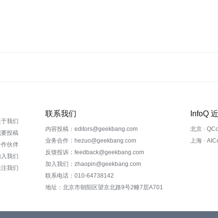
联系我们
InfoQ
关于我们
内容投稿：editors@geekbang.com
北京 · QC
我要投稿
业务合作：hezuo@geekbang.com
上海 · AI
合作伙伴
反馈投诉：feedback@geekbang.com
加入我们
加入我们：zhaopin@geekbang.com
关注我们
联系电话：010-64738142
地址：北京市朝阳区望京北路9号2幢7层A701