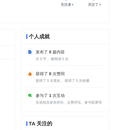
关注者
关注了
个人成就
发布了
0
篇内容
共
0
字， 被阅读
0
次
获得了
0
次赞同
获得了
0
次喜欢， 获得了
0
次收藏
参与了
1
次互动
互动包含发布评论、点赞评论、参与投票等
TA 关注的