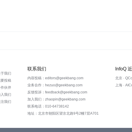
联系我们
InfoQ
关于我们
内容投稿：editors@geekbang.com
北京 · QC
我要投稿
业务合作：hezuo@geekbang.com
上海 · AI
合作伙伴
反馈投诉：feedback@geekbang.com
加入我们
加入我们：zhaopin@geekbang.com
关注我们
联系电话：010-64738142
地址：北京市朝阳区望京北路9号2幢7层A701