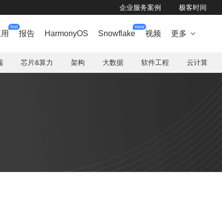
企业服务案例
极客时间
hot
new
应用
报告
HarmonyOS
Snowflake
视频
更多

端
芯片&算力
架构
大数据
软件工程
云计算