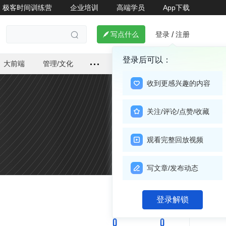
极客时间训练营
企业培训
高端学员
App下载
登录
注册

写点什么
/

登录后可以：
大前端
管理/文化
收到更感兴趣的内容
关注/评论/点赞/收藏
观看完整回放视频
写文章/发布动态
关注

登录解锁
0
0