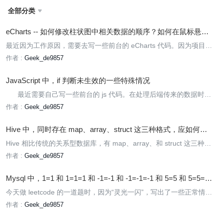
全部分类

eCharts -- 如何修改柱状图中相关数据的顺序？如何在鼠标悬浮
时增加百分比信息？如何为柱状图设置分组？
最近因为工作原因，需要去写一些前台的 eCharts 代码。因为项目需
求，需要实现一些特殊的效果：对数据进行分组、鼠标悬浮在柱状图
作者 :
Geek_de9857
上时增加数据占分组的百分比信息、调整数据的展示顺序。 对于这些
需求，有点头疼...
JavaScript 中，if 判断未生效的一些特殊情况
最近需要自己写一些前台的 js 代码。在处理后端传来的数据时，
需要做校验，在校验过程中发现了一些有意思的情况，这些情况会使
作者 :
Geek_de9857
原本认为该执行 if 代码逻辑出现偏差。
Hive 中，同时存在 map、array、struct 这三种格式，应如何在
建表语句中指定分隔符？
Hive 相比传统的关系型数据库，有 map、array、和 struct 这三种数
据格式。如果一张表中同时存在这三种格式，建表时应该如何指定分
作者 :
Geek_de9857
隔符呢？
Mysql 中，1=1 和 1=1=1 和 -1=-1 和 -1=-1=-1 和 5=5 和 5=5=5
有什么区别
今天做 leetcode 的一道题时，因为“灵光一闪”，写出了一些正常情况
下不会写出来的代码，然后获得了一些意想不到的结果。突然就来了
作者 :
Geek_de9857
兴趣，打算好好探究一下背后到底是什么逻辑。