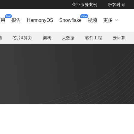
企业服务案例
极客时间
hot
new
应用
报告
HarmonyOS
Snowflake
视频
更多

端
芯片&算力
架构
大数据
软件工程
云计算