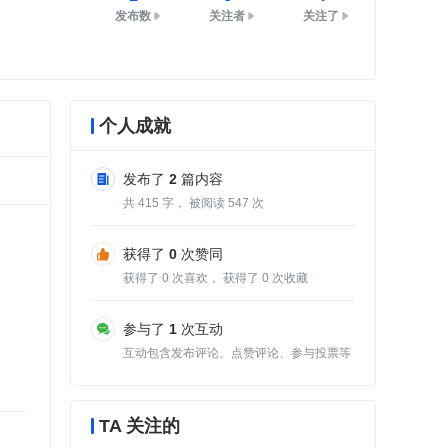
发布数
关注者
关注了
个人成就
发布了
2
篇内容
共
415
字， 被阅读
547
次
获得了
0
次赞同
获得了
0
次喜欢， 获得了
0
次收藏
参与了
1
次互动
互动包含发布评论、点赞评论、参与投票等
TA 关注的