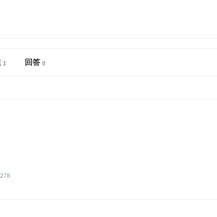
注
回答
278