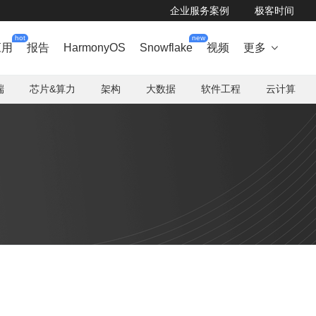
企业服务案例
极客时间
hot
new
应用
报告
HarmonyOS
Snowflake
视频
更多

端
芯片&算力
架构
大数据
软件工程
云计算