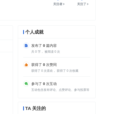
关注者
关注了
个人成就
发布了
0
篇内容
共
0
字， 被阅读
0
次
获得了
0
次赞同
获得了
0
次喜欢， 获得了
0
次收藏
参与了
0
次互动
互动包含发布评论、点赞评论、参与投票等
TA 关注的