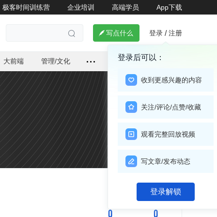
极客时间训练营
企业培训
高端学员
App下载
登录
注册

写点什么
/

登录后可以：
大前端
管理/文化
收到更感兴趣的内容
关注/评论/点赞/收藏
观看完整回放视频
写文章/发布动态
关注

登录解锁
0
0