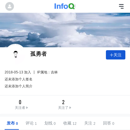
孤勇者
关注

2018-05-13 加入
IP属地：吉林
还未添加个人签名
还未添加个人简介
0
2
关注者
关注了
发布
评论
划线
收藏
关注
回答