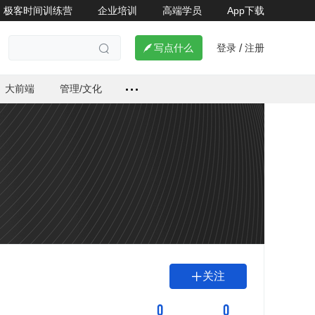
极客时间训练营
企业培训
高端学员
App下载
登录
注册

写点什么
/

大前端
管理/文化
关注

0
0