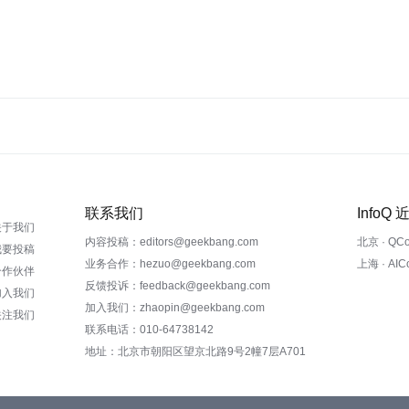
联系我们
InfoQ
关于我们
内容投稿：editors@geekbang.com
北京 · QC
我要投稿
业务合作：hezuo@geekbang.com
上海 · AI
合作伙伴
反馈投诉：feedback@geekbang.com
加入我们
加入我们：zhaopin@geekbang.com
关注我们
联系电话：010-64738142
地址：北京市朝阳区望京北路9号2幢7层A701