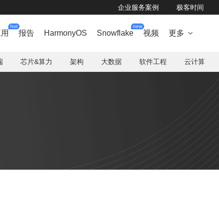
企业服务案例
极客时间
hot
new
应用
报告
HarmonyOS
Snowflake
视频
更多

端
芯片&算力
架构
大数据
软件工程
云计算