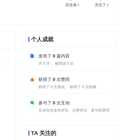
关注者
关注了
个人成就
发布了
0
篇内容
共
0
字， 被阅读
0
次
获得了
0
次赞同
获得了
0
次喜欢， 获得了
0
次收藏
参与了
0
次互动
互动包含发布评论、点赞评论、参与投票等
TA 关注的