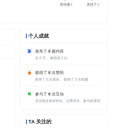
关注者
关注了
个人成就
发布了
0
篇内容
共
0
字， 被阅读
0
次
获得了
0
次赞同
获得了
0
次喜欢， 获得了
0
次收藏
参与了
0
次互动
互动包含发布评论、点赞评论、参与投票等
TA 关注的