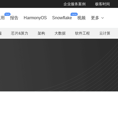
企业服务案例
极客时间
hot
new
应用
报告
HarmonyOS
Snowflake
视频
更多

端
芯片&算力
架构
大数据
软件工程
云计算