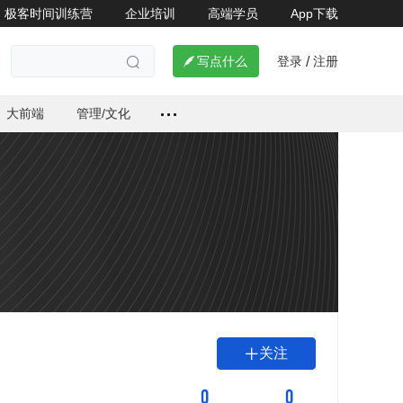
极客时间训练营
企业培训
高端学员
App下载
登录
注册

写点什么
/

大前端
管理/文化
关注

0
0