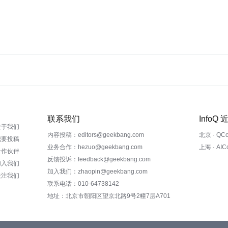
联系我们
InfoQ
关于我们
内容投稿：editors@geekbang.com
北京 · QC
我要投稿
业务合作：hezuo@geekbang.com
上海 · AI
合作伙伴
反馈投诉：feedback@geekbang.com
加入我们
加入我们：zhaopin@geekbang.com
关注我们
联系电话：010-64738142
地址：北京市朝阳区望京北路9号2幢7层A701