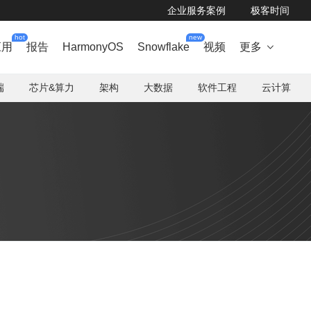
企业服务案例
极客时间
hot
new
应用
报告
HarmonyOS
Snowflake
视频
更多

端
芯片&算力
架构
大数据
软件工程
云计算