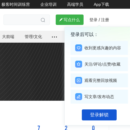
极客时间训练营
企业培训
高端学员
App下载
登录
注册

写点什么
/

登录后可以：
大前端
管理/文化
收到更感兴趣的内容
关注/评论/点赞/收藏
观看完整回放视频
写文章/发布动态
关注

登录解锁
7
2
0