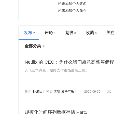
还未添加个人签名
还未添加个人简介
发布
评论
划线
收藏
关
全部分类

Netflix 的 CEO：为什么我们愿意高薪雇佣
无论公司兴衰，始终支付市场最高工资。
作者 :
Netflix
译者:
无明
核子可乐
2020-09-30

策划:
小智
赵钰莹
规模化时间序列数据存储 Part1