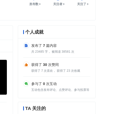
发布数
关注者
关注了
个人成就
发布了
7
篇内容
共
23485
字， 被阅读
38581
次
获得了
30
次赞同
获得了
7
次喜欢， 获得了
23
次收藏
参与了
0
次互动
互动包含发布评论、点赞评论、参与投票等
TA 关注的