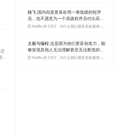
算，找到一个新员工，直接在 Excel 里的
几个工作表引用就完美输出了，对于这种
姚飞
国内却是更喜欢用一堆低级的程序
重复工作，办公效率是可以大幅提高的。
员，也不愿意为一个高级程序员付出高工
问题是，招聘面试的人不是高手，他们是
资
无法体会其中分别的；另一点，低效的企

Netflix 的 CEO：为什么我们愿意高薪雇佣程序员？
业文化让高手也更愿意降低水平，以便搞
好团结，除非内驱力极强，这样的优势可
太极与编程
这是因为他们更富创造力，能
能在一年内也会消失殆尽。靠不停增加高
够发现其他人无法理解甚至无法察觉的概
变进
手改变的成本过高，想来也是不划算的。
念与模式。 这些顶尖人才拥有灵活的视
采用的

Netflix 的 CEO：为什么我们愿意高薪雇佣程序员？
角，当人们普遍陷入思维定势时，他们总
有办法走出来找到新的、更全面的审视方
式。而这也正是一切创意工作都最需要的
核心技能。