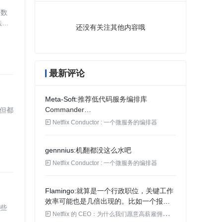
序数
法，
还没有关注其他内容哦
最新评论
Meta-Soft
推荐低代码服务编排库
Commander
但都
https://xie.infoq.cn/article/1adf7327403affd58aadb67a4

Netflix Conductor : 一个微服务的编排器
gennnius
机翻都没这么水吧

Netflix Conductor : 一个微服务的编排器
Flamingo
就算是一个行政职位，关键工作
效率可能也是几倍出现的。比如一个报价
这些
表，老员工用的 word 依靠每次计算器计

Netflix 的 CEO：为什么我们愿意高薪雇佣程序员？