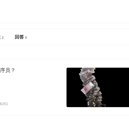
注
回答
程序员？
6251