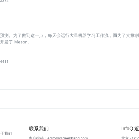
3372
即推荐预测。为了做到这一点，每天会运行大量机器学习工作流，而为了支撑
开发了 Meson。
4411
联系我们
InfoQ
关于我们
内容投稿：editors@geekbang.com
北京 · QC