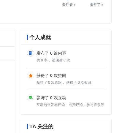
关注者
关注了
个人成就
发布了
0
篇内容
共
0
字， 被阅读
0
次
获得了
0
次赞同
获得了
0
次喜欢， 获得了
0
次收藏
参与了
0
次互动
互动包含发布评论、点赞评论、参与投票等
TA 关注的