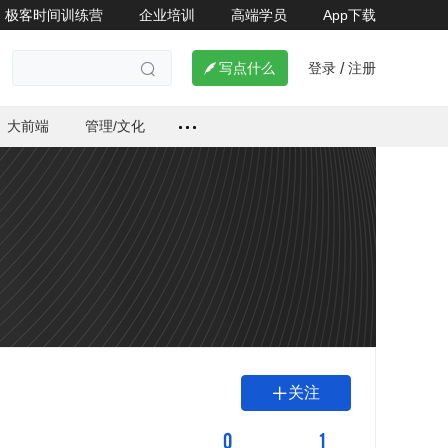
极客时间训练营
企业培训
高端学员
App下载
登录
注册

写点什么
/

大前端
管理/文化
关注

0
1