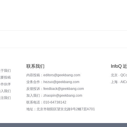
联系我们
InfoQ
关于我们
内容投稿：editors@geekbang.com
北京 · QC
我要投稿
业务合作：hezuo@geekbang.com
上海 · AI
合作伙伴
反馈投诉：feedback@geekbang.com
加入我们
加入我们：zhaopin@geekbang.com
关注我们
联系电话：010-64738142
地址：北京市朝阳区望京北路9号2幢7层A701