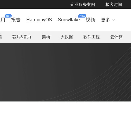
企业服务案例
极客时间
hot
new
应用
报告
HarmonyOS
Snowflake
视频
更多

端
芯片&算力
架构
大数据
软件工程
云计算