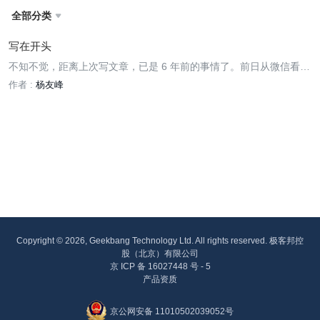
全部分类

写在开头
不知不觉，距离上次写文章，已是 6 年前的事情了。前日从微信看到
极客时间提到了 InfoQ 写作平台上线了。总感觉最近几年的经历可以
作者 :
杨友峰
写点东西。就申请开通了。后续每周写点东西。生活也罢、技术也
罢、游戏也罢，聊其魑魅魍魉。
Copyright © 2026, Geekbang Technology Ltd. All rights reserved. 极客邦控
股（北京）有限公司
京 ICP 备 16027448 号 - 5
产品资质
京公网安备 11010502039052号