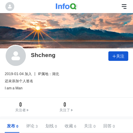
Shcheng
关注

2019-01-04 加入
IP属地：湖北
还未添加个人签名
I am a Man
0
0
关注者
关注了
发布
评论
划线
收藏
关注
回答