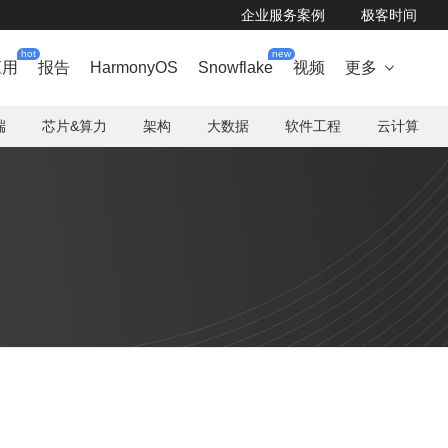
企业服务案例
极客时间
hot
new
应用
报告
HarmonyOS
Snowflake
视频
更多

端
芯片&算力
架构
大数据
软件工程
云计算