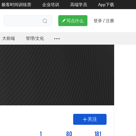
极客时间训练营
企业培训
高端学员
App下载
登录
注册

写点什么
/

大前端
管理/文化
关注

1
80
181