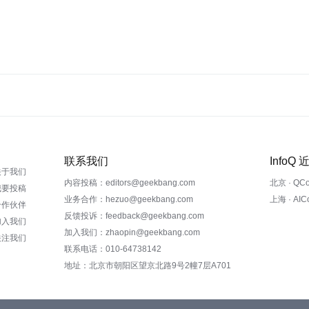
联系我们
InfoQ
关于我们
内容投稿：editors@geekbang.com
北京 · QC
我要投稿
业务合作：hezuo@geekbang.com
上海 · AI
合作伙伴
反馈投诉：feedback@geekbang.com
加入我们
加入我们：zhaopin@geekbang.com
关注我们
联系电话：010-64738142
地址：北京市朝阳区望京北路9号2幢7层A701