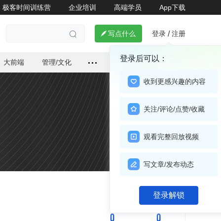
极客时间训练营
企业培训
高端学员
App下载
登录
注册

写点什么
/

登录后可以：
大前端
管理/文化
收到更感兴趣的内容
关注/评论/点赞/收藏
观看完整回放视频
写文章/发布动态
关注

登录解锁
0
0