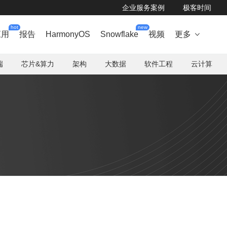
企业服务案例
极客时间
hot
new
应用
报告
HarmonyOS
Snowflake
视频
更多

端
芯片&算力
架构
大数据
软件工程
云计算