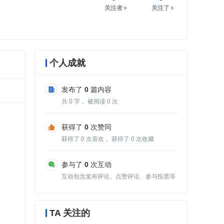
关注者
关注了
个人成就
发布了
0
篇内容
共
0
字， 被阅读
0
次
获得了
0
次赞同
获得了
0
次喜欢， 获得了
0
次收藏
参与了
0
次互动
互动包含发布评论、点赞评论、参与投票等
TA 关注的