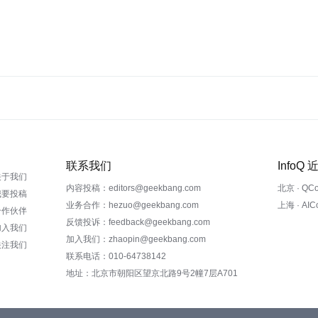
联系我们
InfoQ
关于我们
内容投稿：editors@geekbang.com
北京 · QC
我要投稿
业务合作：hezuo@geekbang.com
上海 · AI
合作伙伴
反馈投诉：feedback@geekbang.com
加入我们
加入我们：zhaopin@geekbang.com
关注我们
联系电话：010-64738142
地址：北京市朝阳区望京北路9号2幢7层A701