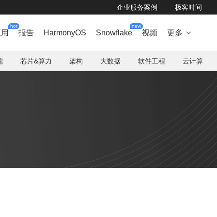
企业服务案例
极客时间
hot
new
应用
报告
HarmonyOS
Snowflake
视频
更多

端
芯片&算力
架构
大数据
软件工程
云计算