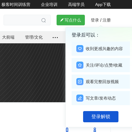
极客时间训练营
企业培训
高端学员
App下载
登录
注册

写点什么
/

登录后可以：
大前端
管理/文化
收到更感兴趣的内容
关注/评论/点赞/收藏
观看完整回放视频
写文章/发布动态
关注

登录解锁
0
8