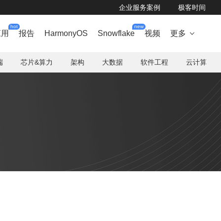
企业服务案例
极客时间
hot
new
应用
报告
HarmonyOS
Snowflake
视频
更多

端
芯片&算力
架构
大数据
软件工程
云计算