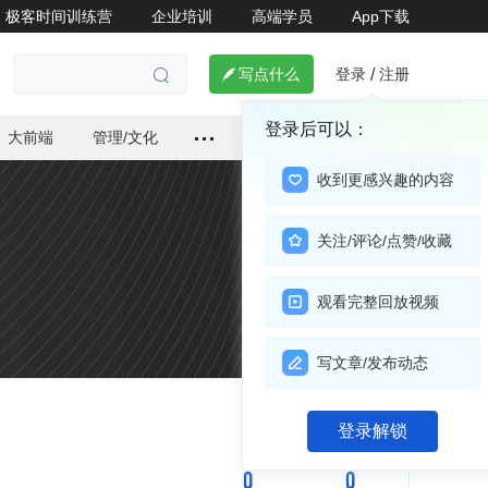
极客时间训练营
企业培训
高端学员
App下载
登录
注册

写点什么
/

登录后可以：
大前端
管理/文化
收到更感兴趣的内容
关注/评论/点赞/收藏
观看完整回放视频
写文章/发布动态
关注

登录解锁
0
0