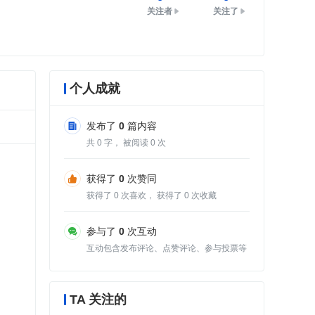
关注者
关注了
个人成就
发布了
0
篇内容
共
0
字， 被阅读
0
次
获得了
0
次赞同
获得了
0
次喜欢， 获得了
0
次收藏
参与了
0
次互动
互动包含发布评论、点赞评论、参与投票等
TA 关注的