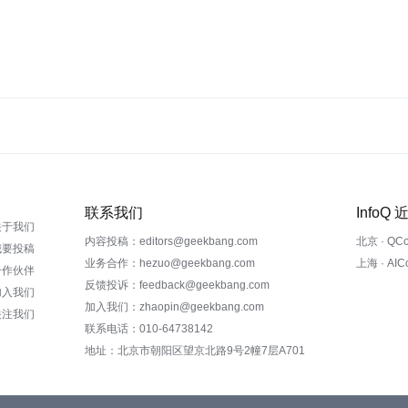
联系我们
InfoQ
关于我们
内容投稿：editors@geekbang.com
北京 · QC
我要投稿
业务合作：hezuo@geekbang.com
上海 · AI
合作伙伴
反馈投诉：feedback@geekbang.com
加入我们
加入我们：zhaopin@geekbang.com
关注我们
联系电话：010-64738142
地址：北京市朝阳区望京北路9号2幢7层A701