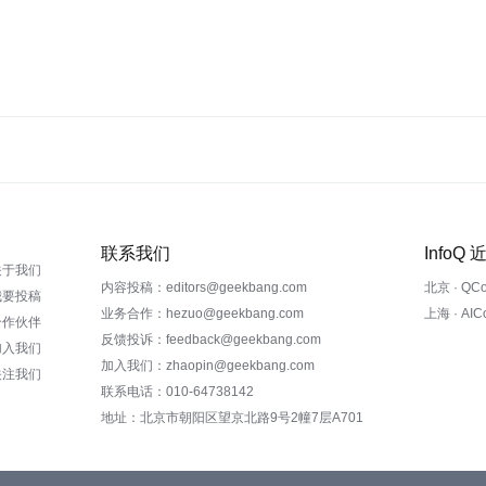
联系我们
InfoQ
关于我们
内容投稿：editors@geekbang.com
北京 · QC
我要投稿
业务合作：hezuo@geekbang.com
上海 · AI
合作伙伴
反馈投诉：feedback@geekbang.com
加入我们
加入我们：zhaopin@geekbang.com
关注我们
联系电话：010-64738142
地址：北京市朝阳区望京北路9号2幢7层A701