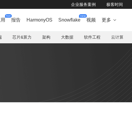
企业服务案例
极客时间
hot
new
应用
报告
HarmonyOS
Snowflake
视频
更多

端
芯片&算力
架构
大数据
软件工程
云计算