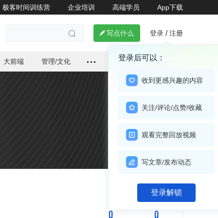
极客时间训练营
企业培训
高端学员
App下载
登录
注册

写点什么
/

登录后可以：
大前端
管理/文化
收到更感兴趣的内容
关注/评论/点赞/收藏
观看完整回放视频
写文章/发布动态
关注

登录解锁
0
0