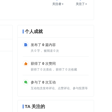
关注者
关注了
个人成就
发布了
0
篇内容
共
0
字， 被阅读
0
次
获得了
0
次赞同
获得了
0
次喜欢， 获得了
0
次收藏
参与了
0
次互动
互动包含发布评论、点赞评论、参与投票等
TA 关注的