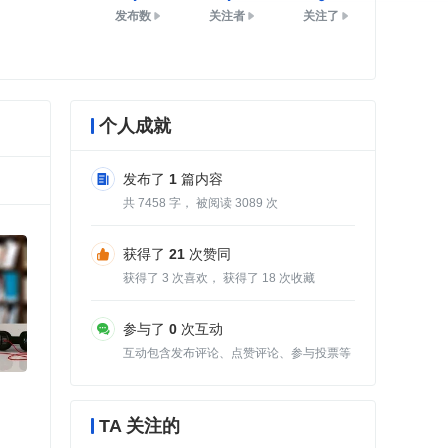
发布数
关注者
关注了
个人成就
发布了
1
篇内容
共
7458
字， 被阅读
3089
次
获得了
21
次赞同
获得了
3
次喜欢， 获得了
18
次收藏
参与了
0
次互动
互动包含发布评论、点赞评论、参与投票等
TA 关注的