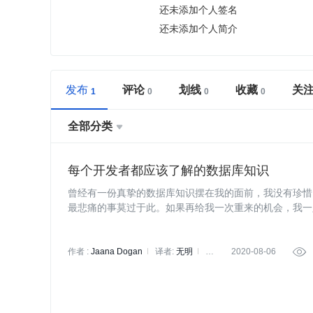
还未添加个人签名
还未添加个人简介
发布
评论
划线
收藏
关
全部分类

每个开发者都应该了解的数据库知识
曾经有一份真挚的数据库知识摆在我的面前，我没有珍惜
最悲痛的事莫过于此。如果再给我一次重来的机会，我一
藏、分享给有需要的人。
作者 :
Jaana Dogan
译者:
无明
策
2020-08-06

划:
小智