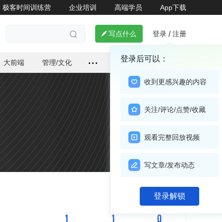
极客时间训练营
企业培训
高端学员
App下载
登录
注册

写点什么
/

登录后可以：
大前端
管理/文化
收到更感兴趣的内容
关注/评论/点赞/收藏
观看完整回放视频
写文章/发布动态
关注

登录解锁
1
1
0