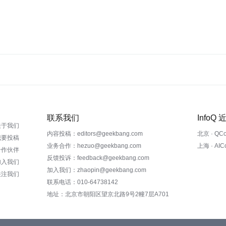
联系我们
InfoQ
关于我们
内容投稿：editors@geekbang.com
北京 · QC
我要投稿
业务合作：hezuo@geekbang.com
上海 · AI
合作伙伴
反馈投诉：feedback@geekbang.com
加入我们
加入我们：zhaopin@geekbang.com
关注我们
联系电话：010-64738142
地址：北京市朝阳区望京北路9号2幢7层A701