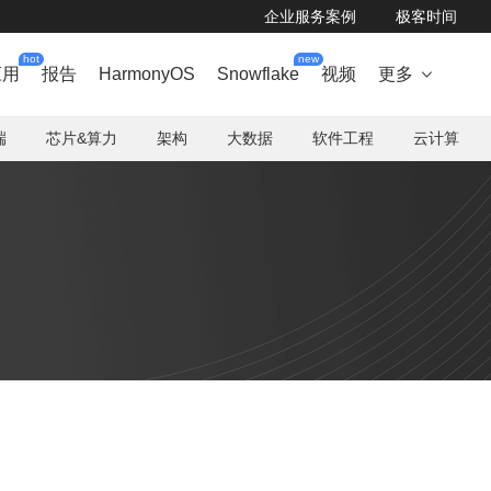
企业服务案例
极客时间
hot
new
应用
报告
HarmonyOS
Snowflake
视频
更多

端
芯片&算力
架构
大数据
软件工程
云计算