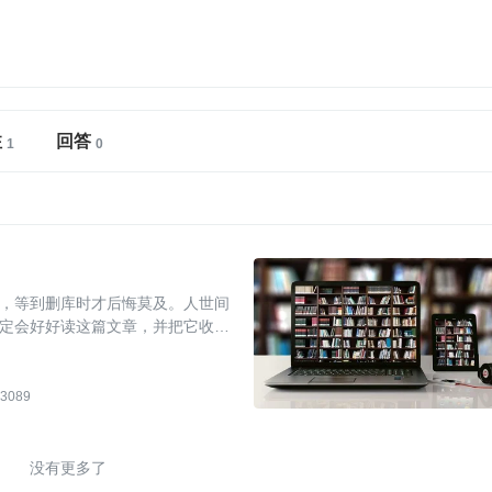
注
回答
，等到删库时才后悔莫及。人世间
定会好好读这篇文章，并把它收
3089
没有更多了