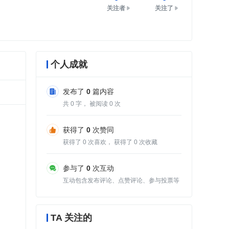
关注者
关注了
个人成就
发布了
0
篇内容
共
0
字， 被阅读
0
次
获得了
0
次赞同
获得了
0
次喜欢， 获得了
0
次收藏
参与了
0
次互动
互动包含发布评论、点赞评论、参与投票等
TA 关注的