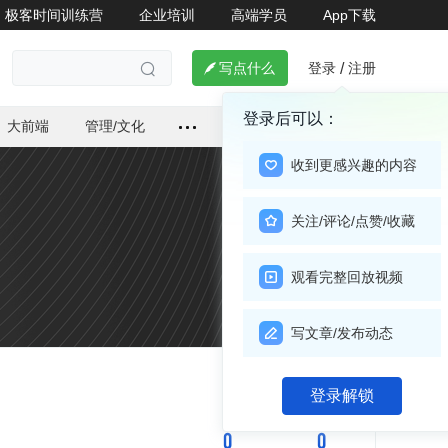
极客时间训练营
企业培训
高端学员
App下载
登录
注册

写点什么
/

登录后可以：
大前端
管理/文化
收到更感兴趣的内容
关注/评论/点赞/收藏
观看完整回放视频
写文章/发布动态
关注

登录解锁
0
0