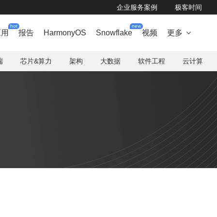
企业服务案例
极客时间
hot
new
应用
报告
HarmonyOS
Snowflake
视频
更多

端
芯片&算力
架构
大数据
软件工程
云计算