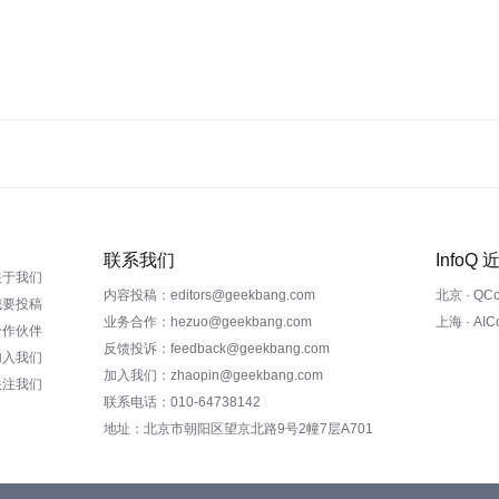
联系我们
InfoQ
关于我们
内容投稿：editors@geekbang.com
北京 · QC
我要投稿
业务合作：hezuo@geekbang.com
上海 · AI
合作伙伴
反馈投诉：feedback@geekbang.com
加入我们
加入我们：zhaopin@geekbang.com
关注我们
联系电话：010-64738142
地址：北京市朝阳区望京北路9号2幢7层A701