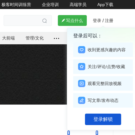
极客时间训练营
企业培训
高端学员
App下载
登录
注册

写点什么
/

登录后可以：
大前端
管理/文化
收到更感兴趣的内容
关注/评论/点赞/收藏
观看完整回放视频
写文章/发布动态
关注

登录解锁
0
0