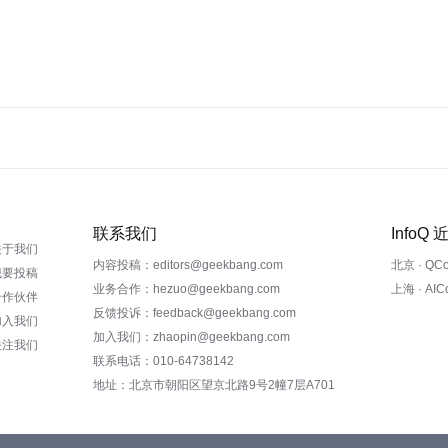
联系我们
InfoQ
关于我们
内容投稿：editors@geekbang.com
北京 · QC
我要投稿
业务合作：hezuo@geekbang.com
上海 · AI
合作伙伴
反馈投诉：feedback@geekbang.com
加入我们
加入我们：zhaopin@geekbang.com
关注我们
联系电话：010-64738142
地址：北京市朝阳区望京北路9号2幢7层A701