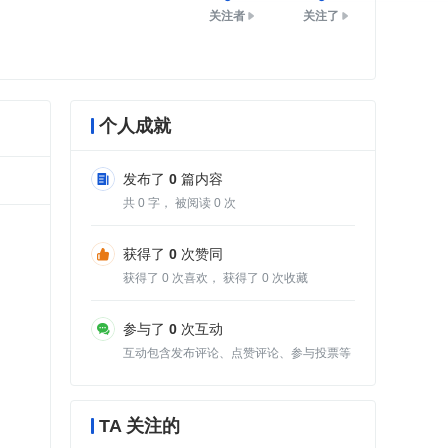
关注者
关注了
个人成就
发布了
0
篇内容
共
0
字， 被阅读
0
次
获得了
0
次赞同
获得了
0
次喜欢， 获得了
0
次收藏
参与了
0
次互动
互动包含发布评论、点赞评论、参与投票等
TA 关注的