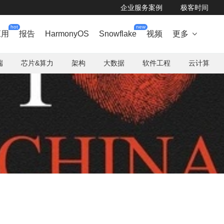
企业服务案例
极客时间
hot
new
应用
报告
HarmonyOS
Snowflake
视频
更多

端
芯片&算力
架构
大数据
软件工程
云计算