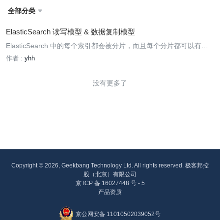
全部分类

ElasticSearch 读写模型 & 数据复制模型
ElasticSearch 中的每个索引都会被分片，而且每个分片都可以有多
个副本分片。这些副本分片组成了一个副本集，在文档被添加或删除
作者 :
yhh
的时候，它们必须与主分片保持数据同步。如果不能保持同步，那么
从一个副本分片读取数据将会和从另一个副本分片读取的数据存在不
没有更多了
Copyright © 2026, Geekbang Technology Ltd. All rights reserved. 极客邦控
股（北京）有限公司
京 ICP 备 16027448 号 - 5
产品资质
京公网安备 11010502039052号