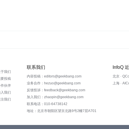
联系我们
InfoQ
关于我们
内容投稿：editors@geekbang.com
北京 · QC
我要投稿
业务合作：hezuo@geekbang.com
上海 · AI
合作伙伴
反馈投诉：feedback@geekbang.com
加入我们
加入我们：zhaopin@geekbang.com
关注我们
联系电话：010-64738142
地址：北京市朝阳区望京北路9号2幢7层A701