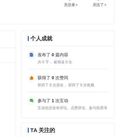
关注者
关注了
个人成就
发布了
0
篇内容
共
0
字， 被阅读
0
次
获得了
0
次赞同
获得了
0
次喜欢， 获得了
0
次收藏
参与了
1
次互动
互动包含发布评论、点赞评论、参与投票等
TA 关注的