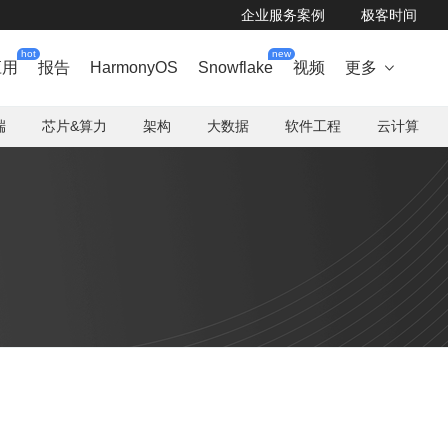
企业服务案例
极客时间
hot
new
应用
报告
HarmonyOS
Snowflake
视频
更多

端
芯片&算力
架构
大数据
软件工程
云计算