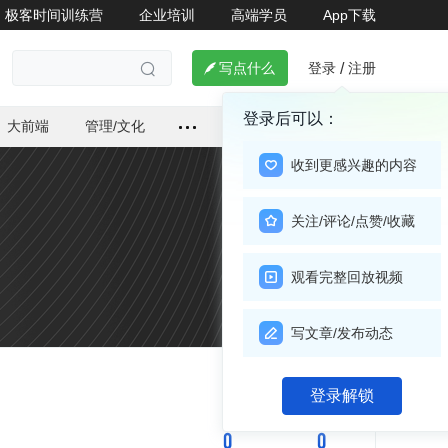
极客时间训练营
企业培训
高端学员
App下载
登录
注册

写点什么
/

登录后可以：
大前端
管理/文化
收到更感兴趣的内容
关注/评论/点赞/收藏
观看完整回放视频
写文章/发布动态
关注

登录解锁
0
0