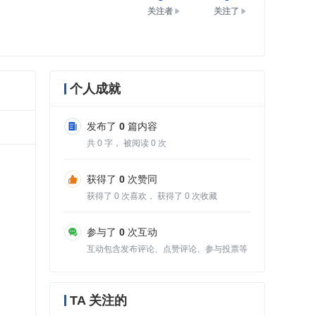
关注者
关注了
个人成就
发布了
0
篇内容
共
0
字， 被阅读
0
次
获得了
0
次赞同
获得了
0
次喜欢， 获得了
0
次收藏
参与了
0
次互动
互动包含发布评论、点赞评论、参与投票等
TA 关注的