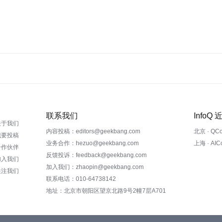
联系我们
InfoQ
关于我们
内容投稿：editors@geekbang.com
北京 · QC
我要投稿
业务合作：hezuo@geekbang.com
上海 · AI
合作伙伴
反馈投诉：feedback@geekbang.com
加入我们
加入我们：zhaopin@geekbang.com
关注我们
联系电话：010-64738142
地址：北京市朝阳区望京北路9号2幢7层A701