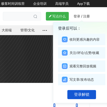
极客时间训练营
企业培训
高端学员
App下载
登录
注册

写点什么
/

登录后可以：
大前端
管理/文化
收到更感兴趣的内容
关注/评论/点赞/收藏
观看完整回放视频
写文章/发布动态
关注

登录解锁
0
0