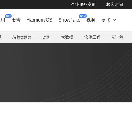
企业服务案例
极客时间
hot
new
应用
报告
HarmonyOS
Snowflake
视频
更多

端
芯片&算力
架构
大数据
软件工程
云计算