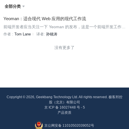
全部分类

Yeoman：适合现代 Web 应用的现代工作流
前端开发者应当关注一下 Yeoman 的发布，这是一个前端开发工作
流。
作者 :
Tom Lane
译者:
孙镜涛
没有更多了
Copyright © 2026, Geekbang Technology Ltd. All rights reserved. 极客邦控
股（北京）有限公司
京 ICP 备 16027448 号 - 5
产品资质
京公网安备 11010502039052号