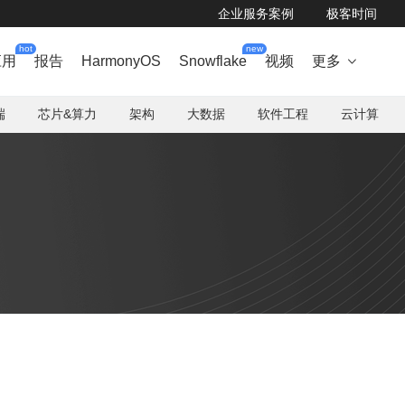
企业服务案例
极客时间
hot
new
应用
报告
HarmonyOS
Snowflake
视频
更多

端
芯片&算力
架构
大数据
软件工程
云计算