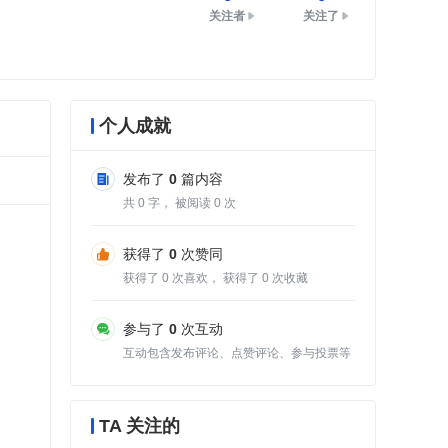
关注者
关注了
个人成就
发布了
0
篇内容
共
0
字， 被阅读
0
次
获得了
0
次赞同
获得了
0
次喜欢， 获得了
0
次收藏
参与了
0
次互动
互动包含发布评论、点赞评论、参与投票等
TA 关注的