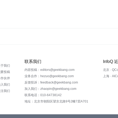
联系我们
InfoQ
关于我们
内容投稿：editors@geekbang.com
北京 · QC
我要投稿
业务合作：hezuo@geekbang.com
上海 · AI
合作伙伴
反馈投诉：feedback@geekbang.com
加入我们
加入我们：zhaopin@geekbang.com
关注我们
联系电话：010-64738142
地址：北京市朝阳区望京北路9号2幢7层A701