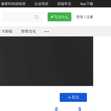
极客时间训练营
企业培训
高端学员
App下载
登录
注册

写点什么
/

大前端
管理/文化
关注

0
0