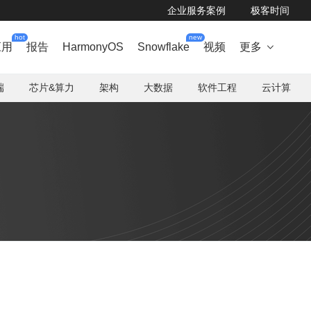
企业服务案例
极客时间
hot
new
应用
报告
HarmonyOS
Snowflake
视频
更多

端
芯片&算力
架构
大数据
软件工程
云计算