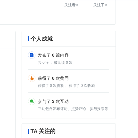
关注者
关注了
个人成就
发布了
0
篇内容
共
0
字， 被阅读
0
次
获得了
0
次赞同
获得了
0
次喜欢， 获得了
0
次收藏
参与了
3
次互动
互动包含发布评论、点赞评论、参与投票等
TA 关注的