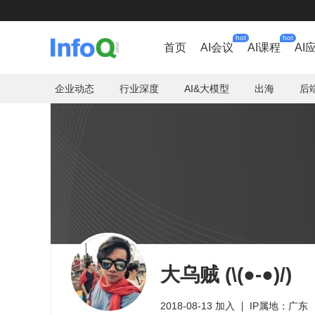
hot
hot
首页
AI会议
AI课程
AI
企业动态
行业深度
AI&大模型
出海
后
大乌贼 (\(●-●)/)
2018-08-13 加入
IP属地：广东