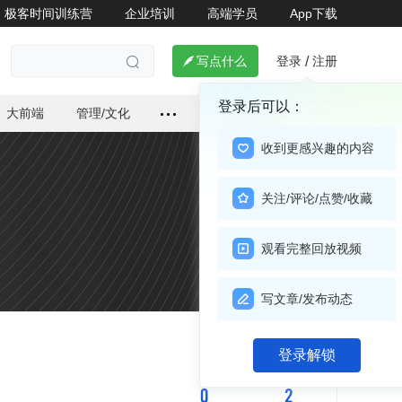
极客时间训练营
企业培训
高端学员
App下载
登录
注册

写点什么
/

登录后可以：
大前端
管理/文化
收到更感兴趣的内容
关注/评论/点赞/收藏
观看完整回放视频
写文章/发布动态
关注

登录解锁
0
2