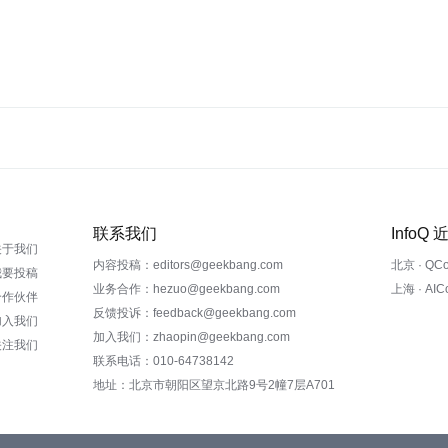
联系我们
InfoQ
关于我们
内容投稿：editors@geekbang.com
北京 · QC
我要投稿
业务合作：hezuo@geekbang.com
上海 · AI
合作伙伴
反馈投诉：feedback@geekbang.com
加入我们
加入我们：zhaopin@geekbang.com
关注我们
联系电话：010-64738142
地址：北京市朝阳区望京北路9号2幢7层A701