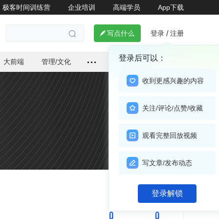
极客时间训练营
企业培训
高端学员
App下载
登录
注册

写点什么
/

登录后可以：
大前端
管理/文化
收到更感兴趣的内容
关注/评论/点赞/收藏
观看完整回放视频
写文章/发布动态
关注

登录解锁
0
0