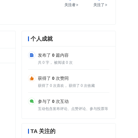
关注者
关注了
个人成就
发布了
0
篇内容
共
0
字， 被阅读
0
次
获得了
0
次赞同
获得了
0
次喜欢， 获得了
0
次收藏
参与了
0
次互动
互动包含发布评论、点赞评论、参与投票等
TA 关注的