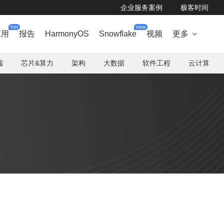
企业服务案例
极客时间
hot
new
应用
报告
HarmonyOS
Snowflake
视频
更多

端
芯片&算力
架构
大数据
软件工程
云计算