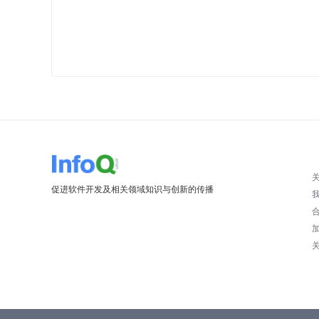
促进软件开发及相关领域知识与创新的传播