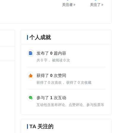
关注者
关注了
个人成就
发布了
0
篇内容
共
0
字， 被阅读
0
次
获得了
0
次赞同
获得了
0
次喜欢， 获得了
0
次收藏
参与了
1
次互动
互动包含发布评论、点赞评论、参与投票等
TA 关注的