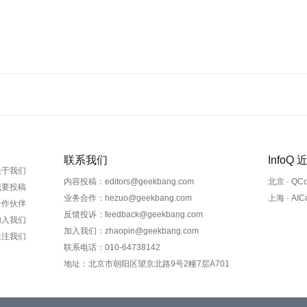
联系我们
InfoQ
关于我们
内容投稿：editors@geekbang.com
北京 · QC
我要投稿
业务合作：hezuo@geekbang.com
上海 · AI
合作伙伴
反馈投诉：feedback@geekbang.com
加入我们
加入我们：zhaopin@geekbang.com
关注我们
联系电话：010-64738142
地址：北京市朝阳区望京北路9号2幢7层A701