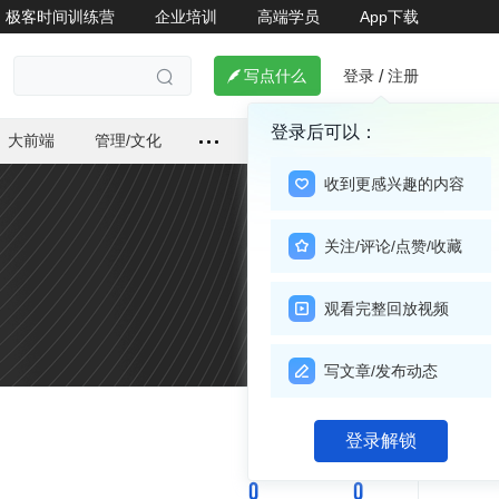
极客时间训练营
企业培训
高端学员
App下载
登录
注册

写点什么
/

登录后可以：
大前端
管理/文化
收到更感兴趣的内容
关注/评论/点赞/收藏
观看完整回放视频
写文章/发布动态
关注

登录解锁
0
0