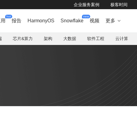
企业服务案例
极客时间
hot
new
应用
报告
HarmonyOS
Snowflake
视频
更多

端
芯片&算力
架构
大数据
软件工程
云计算