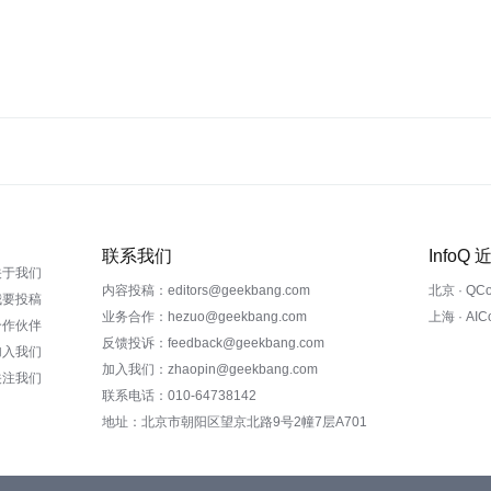
联系我们
InfoQ
关于我们
内容投稿：editors@geekbang.com
北京 · QC
我要投稿
业务合作：hezuo@geekbang.com
上海 · AI
合作伙伴
反馈投诉：feedback@geekbang.com
加入我们
加入我们：zhaopin@geekbang.com
关注我们
联系电话：010-64738142
地址：北京市朝阳区望京北路9号2幢7层A701