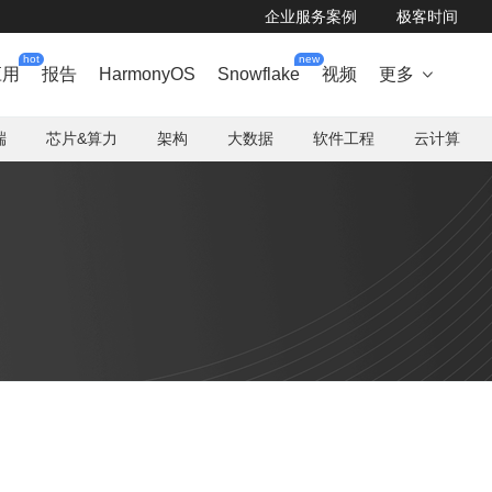
企业服务案例
极客时间
hot
new
应用
报告
HarmonyOS
Snowflake
视频
更多

端
芯片&算力
架构
大数据
软件工程
云计算