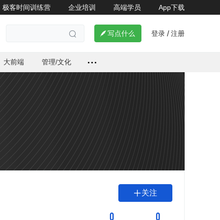
极客时间训练营
企业培训
高端学员
App下载
登录
注册

写点什么
/

大前端
管理/文化
关注

0
0