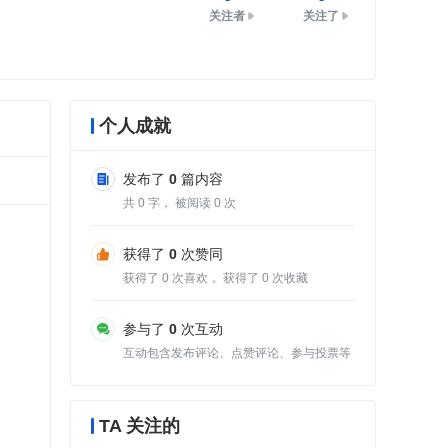
关注者
关注了
个人成就
发布了
0
篇内容
共
0
字， 被阅读
0
次
获得了
0
次赞同
获得了
0
次喜欢， 获得了
0
次收藏
参与了
0
次互动
互动包含发布评论、点赞评论、参与投票等
TA 关注的