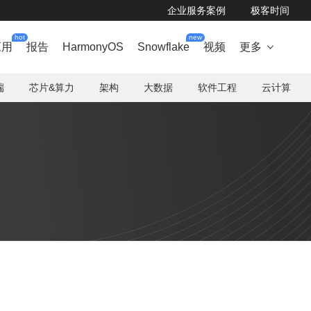
企业服务案例
极客时间
hot
new
应用
报告
HarmonyOS
Snowflake
视频
更多

端
芯片&算力
架构
大数据
软件工程
云计算