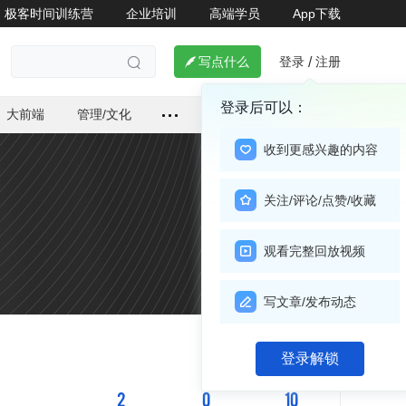
极客时间训练营
企业培训
高端学员
App下载
登录
注册

写点什么
/

登录后可以：
大前端
管理/文化
收到更感兴趣的内容
关注/评论/点赞/收藏
观看完整回放视频
写文章/发布动态
关注

登录解锁
2
0
10