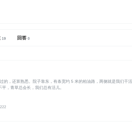
注
回答
待过的，还算熟悉。院子靠东，有条宽约 5 米的柏油路，两侧就是我们干
地总不平，青草总会长，我们总有活儿。
222