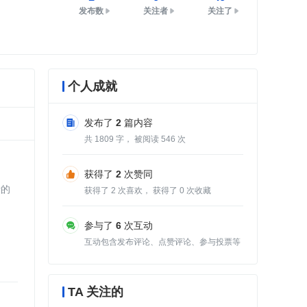
发布数
关注者
关注了
个人成就
发布了
2
篇内容
共
1809
字， 被阅读
546
次
获得了
2
次赞同
活的
获得了
2
次喜欢， 获得了
0
次收藏
参与了
6
次互动
互动包含发布评论、点赞评论、参与投票等
TA 关注的