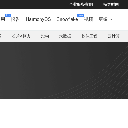
企业服务案例
极客时间
hot
new
应用
报告
HarmonyOS
Snowflake
视频
更多

端
芯片&算力
架构
大数据
软件工程
云计算