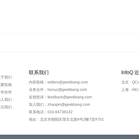
联系我们
InfoQ
关于我们
内容投稿：editors@geekbang.com
北京 · QC
我要投稿
业务合作：hezuo@geekbang.com
上海 · AI
合作伙伴
反馈投诉：feedback@geekbang.com
加入我们
加入我们：zhaopin@geekbang.com
关注我们
联系电话：010-64738142
地址：北京市朝阳区望京北路9号2幢7层A701