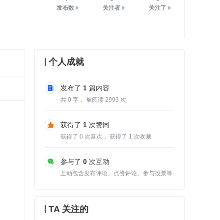
发布数
关注者
关注了
个人成就
发布了
1
篇内容
共
0
字， 被阅读
2993
次
获得了
1
次赞同
获得了
0
次喜欢， 获得了
1
次收藏
参与了
0
次互动
互动包含发布评论、点赞评论、参与投票等
TA 关注的