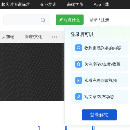
极客时间训练营
企业培训
高端学员
App下载
登录
注册

写点什么
/

登录后可以：
大前端
管理/文化
收到更感兴趣的内容
关注/评论/点赞/收藏
观看完整回放视频
写文章/发布动态
关注

登录解锁
1
0
0