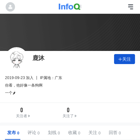
鹿沐
关注

2019-09-23 加入
IP属地：广东
你看，他好像一条狗啊
一个🌶️
0
0
关注者
关注了
发布
评论
划线
收藏
关注
回答