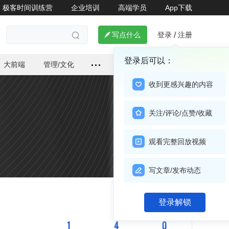
极客时间训练营
企业培训
高端学员
App下载
登录
注册

写点什么
/

登录后可以：
大前端
管理/文化
收到更感兴趣的内容
关注/评论/点赞/收藏
观看完整回放视频
写文章/发布动态
关注

登录解锁
1
4
0