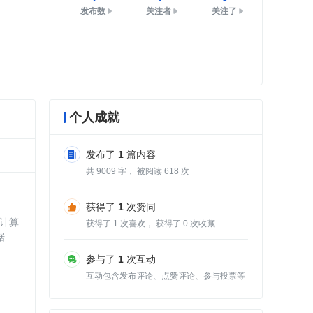
发布数
关注者
关注了
个人成就
发布了
1
篇内容
共
9009
字， 被阅读
618
次
获得了
1
次赞同
行计算
获得了
1
次喜欢， 获得了
0
次收藏
据库
参与了
1
次互动
互动包含发布评论、点赞评论、参与投票等