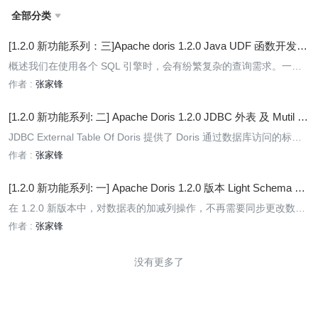
全部分类

[1.2.0 新功能系列：三]Apache doris 1.2.0 Java UDF 函数开发及
使用
概述我们在使用各个 SQL 引擎时，会有纷繁复杂的查询需求。一部
分可以通过引擎自带的内置函数去解决，但内置函数不可能解决所有
作者 :
张家锋
人的问题，所以一般 SQL 引擎会提供 UDF 功能，方便用户通过自己
写逻辑来满足特定的需求，Doris 也不例外。
[1.2.0 新功能系列: 二] Apache Doris 1.2.0 JDBC 外表 及 Mutil C
atalog
JDBC External Table Of Doris 提供了 Doris 通过数据库访问的标准
接口 (JDBC) 来访问外部表，外部表省去了繁琐的数据导入工作，也
作者 :
张家锋
省去了之前 ODBC 繁杂的驱动安装部署及版本匹配问题，兼容性更
好，操作更简单，让 Doris 可以具有了访问各式数据库的能力，并借
[1.2.0 新功能系列: 一] Apache Doris 1.2.0 版本 Light Schema Ch
助 Dori
ange
在 1.2.0 新版本中，对数据表的加减列操作，不再需要同步更改数据
文件，仅需在 FE 中更新元数据即可，从而实现毫秒级的 Schema C
作者 :
张家锋
hange 操作，且存在导入任务时效率的提升更为显著。与此同时，使
得 Apache Doris 在面对上游数据表维度变化时，可以更加快速稳定
没有更多了