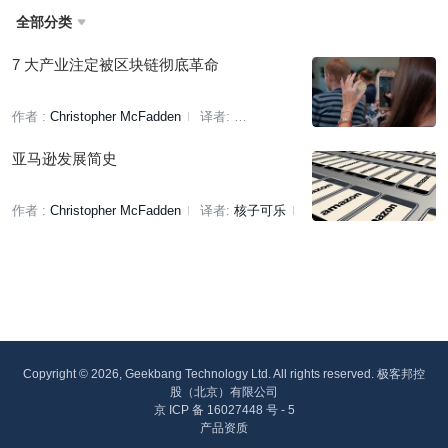
全部分类

7 大产业注定被区块链彻底革命
作者 :
Christopher McFadden
译者:
BrotherZhao
策划:
褚杏娟
亚马逊发展简史
作者 :
Christopher McFadden
译者:
核子可乐
策划:
赵钰莹
Copyright © 2026, Geekbang Technology Ltd. All rights reserved. 极客邦控
股（北京）有限公司
京 ICP 备 16027448 号 - 5
产品资质