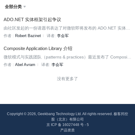
全部分类

ADO.NET 实体框架引起争议
由社区发起的一份请愿书表达了对微软即将发布的 ADO.NET 实体框
架的关注，请愿书标题为“对 ADO.NET 实体框架投不信任票”，旨在
作者 :
Robert Bazinet
译者:
李会军
提高人们对业内专家已经预见到的一些设计和实现问题的认识。
Composite Application Library 介绍
微软模式与实践团队（patterns & practices）最近发布了 Composite
Application Guidance for WPF。该指导包中一个很重要的组成部分
作者 :
Abel Avram
译者:
李会军
是 Composite Application Library，一个创建复合 WPF 应用程序非
常有用的类库。
没有更多了
Copyright © 2026, Geekbang Technology Ltd. All rights reserved. 极客邦控
股（北京）有限公司
京 ICP 备 16027448 号 - 5
产品资质