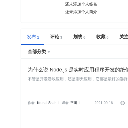
还未添加个人签名
还未添加个人简介
发布
评论
划线
收藏
关
全部分类

为什么说 Node.js 是实时应用程序开发的
不管是开发游戏应用，还是聊天应用，它都是最好的选择
作者 :
Krunal Shah
译者:
平川
策
2021-09-16

划:
褚杏娟