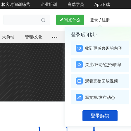
极客时间训练营
企业培训
高端学员
App下载
登录
注册

写点什么
/

登录后可以：
大前端
管理/文化
收到更感兴趣的内容
关注/评论/点赞/收藏
观看完整回放视频
写文章/发布动态
关注

登录解锁
1
1
0