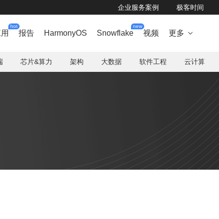
企业服务案例
极客时间
hot
new
应用
报告
HarmonyOS
Snowflake
视频
更多

端
芯片&算力
架构
大数据
软件工程
云计算