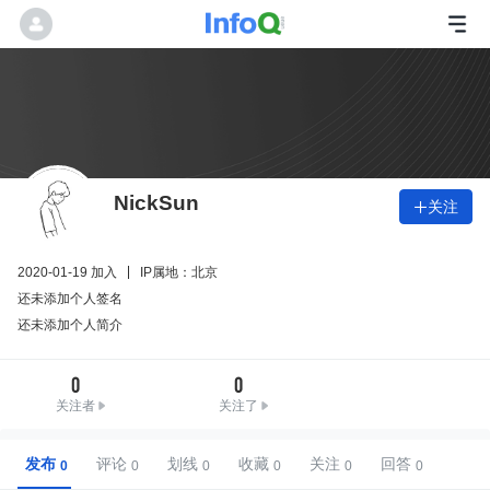
NickSun
关注

2020-01-19 加入
IP属地：北京
还未添加个人签名
还未添加个人简介
0
0
关注者
关注了
发布
评论
划线
收藏
关注
回答