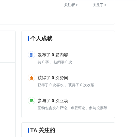
关注者
关注了
个人成就
发布了
0
篇内容
共
0
字， 被阅读
0
次
获得了
0
次赞同
获得了
0
次喜欢， 获得了
0
次收藏
参与了
0
次互动
互动包含发布评论、点赞评论、参与投票等
TA 关注的