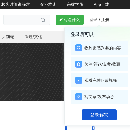
极客时间训练营
企业培训
高端学员
App下载
登录
注册

写点什么
/

登录后可以：
大前端
管理/文化
收到更感兴趣的内容
关注/评论/点赞/收藏
观看完整回放视频
写文章/发布动态
关注

登录解锁
0
0