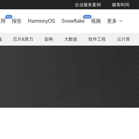
企业服务案例
极客时间
hot
new
应用
报告
HarmonyOS
Snowflake
视频
更多

端
芯片&算力
架构
大数据
软件工程
云计算