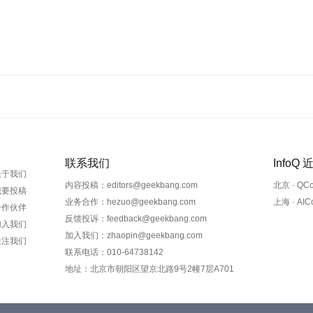
联系我们
InfoQ
关于我们
内容投稿：editors@geekbang.com
北京 · QC
我要投稿
业务合作：hezuo@geekbang.com
上海 · AI
合作伙伴
反馈投诉：feedback@geekbang.com
加入我们
加入我们：zhaopin@geekbang.com
关注我们
联系电话：010-64738142
地址：北京市朝阳区望京北路9号2幢7层A701